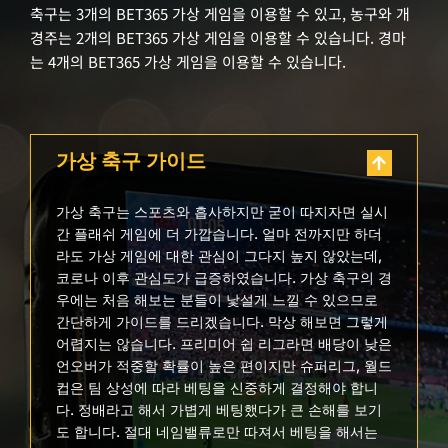
축구는 3개의 BET365 가상 게임을 이용할 수 있고, 농구와 개
경주는 2개의 BET365 가상 게임을 이용할 수 있습니다. 경마
는 4개의 BET365 가상 게임을 이용할 수 있습니다.
가상 축구 가이드
가상 축구는 스포츠와 흡사하지만 굳이 따지자면 실시
간 플래쉬 게임에 더 가깝습니다. 얼마 전까지만 하더
라도 가상 게임에 대한 관심이 그다지 높지 않았는데,
코로나 이후 관심도가 급증하였습니다. 가상 축구의 경
우에는 처음 해보는 분들이 낯설게 느낄 수 있으므로
간단하게 가이드를 드리겠습니다. 막상 해보면 그렇게
어렵지는 않습니다. 프리미어 쉽 리그라면 배당이 낮은
언오버가 적중할 확률이 높은 편이지만 슈퍼리그, 월드
컵은 팀 상성에 따라 베팅을 신중하게 결정해야 합니
다. 정배라고 해서 가볍게 베팅했다가 큰 손해를 보기
도 합니다. 절대 네임밸류로만 따져서 베팅을 해서는