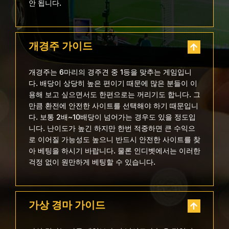
안 됩니다.
개경주 가이드
개경주는 6마리의 경주견 중 1등을 맞추는 게임입니
다. 배당이 상당히 높은 편이기 때문에 많은 분들이 이
용해 보고 싶으면서도 한편으로는 꺼리기도 합니다. 그
만큼 환전에 안전한 사이트를 선택해야 하기 때문입니
다. 보통 2배~10배당이 넘어가는 경우도 있을 정도입
니다. 난이도가 높긴 하지만 한번 적중하면 큰 수익으
로 이어질 가능성도 높으니 반드시 안전한 사이트를 찾
아 베팅을 하시기 바랍니다. 물론 인디벳에서는 이러한
걱정 없이 원만하게 베팅할 수 있습니다.
가상 경마 가이드