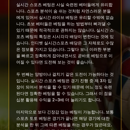
실시간 스포츠 베팅은 사실 숙련된 베터들에게 유리합
니다. 스포츠 분석이 숨 쉬는 것처럼 자연스러운 분들
에게 있어서 실시간 라이브 베팅은 유리할 수밖에 없습
니다. 초보 베터들은 베팅을 하는 방법부터 삐걱댈 수
있기 때문에 적극적으로 권하지는 않습니다. 실시간 스
포츠 베팅의 특징은 시시각각 배당이 변한다는 것에 있
습니다. 인디벳 실시간스포츠 배당은 그 자체로도 수많
은 정보를 가지고 있습니다. 그렇다 보니 이러한 부분
을 빠르고 정확하게 잡아내면서도 곧바로 베팅으로 이
어질 수 있다면 도전해 보는 것이 좋습니다.
두 번째는 양방이나 걸치기 같은 도전이 가능하다는 것
입니다. 실시간 스포츠 베팅은 경기 진행 중 제 3자 입
장이 되어서 분석을 할 수 있기 때문에 어느 정도 숙련
된다면 정확한 베팅을 할 수 있습니다. 그래서 이 점을
십분 활용해 수익을 2~3배 더 늘리기도 합니다.
마지막으로 보다 긴장감 있는 베팅이 가능합니다. 보통
스포츠 토토 베팅은 경기가 끝나면 해당 경기에 대한
분석을 한 뒤 그에 따른 베팅을 하는 경우가 많은데요.