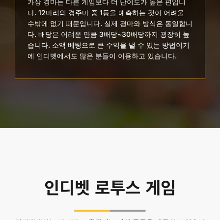
가상 경마는 다른 게임보다 더 난이도가 높은 편입니
다. 12마리의 경주마 중 1등을 예측하는 것이 어려울
수밖에 없기 때문입니다. 실제 경마와 방식은 동일합니
다. 배당은 어려운 만큼 3배당~30배당까지 굉장히 높
습니다. 소액 베팅으로 큰 수익을 낼 수 있는 방법이기
에 인디벳에서도 많은 분들이 이용하고 있습니다.
인디벳 로투스 게임