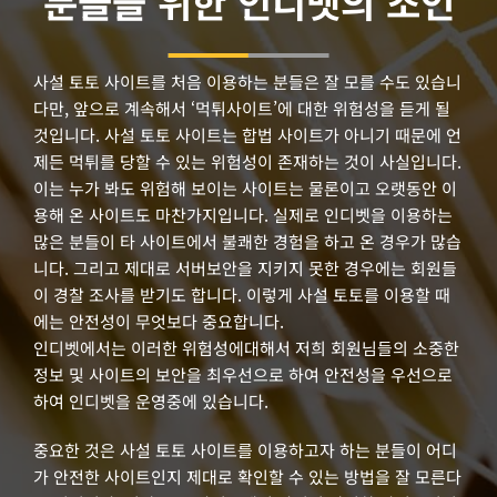
분들을 위한 인디벳의 조언
사설 토토 사이트를 처음 이용하는 분들은 잘 모를 수도 있습니
다만, 앞으로 계속해서 ‘먹튀사이트’에 대한 위험성을 듣게 될
것입니다. 사설 토토 사이트는 합법 사이트가 아니기 때문에 언
제든 먹튀를 당할 수 있는 위험성이 존재하는 것이 사실입니다.
이는 누가 봐도 위험해 보이는 사이트는 물론이고 오랫동안 이
용해 온 사이트도 마찬가지입니다. 실제로 인디벳을 이용하는
많은 분들이 타 사이트에서 불쾌한 경험을 하고 온 경우가 많습
니다. 그리고 제대로 서버보안을 지키지 못한 경우에는 회원들
이 경찰 조사를 받기도 합니다. 이렇게 사설 토토를 이용할 때
에는 안전성이 무엇보다 중요합니다.
인디벳에서는 이러한 위험성에대해서 저희 회원님들의 소중한
정보 및 사이트의 보안을 최우선으로 하여 안전성을 우선으로
하여 인디벳을 운영중에 있습니다.
중요한 것은 사설 토토 사이트를 이용하고자 하는 분들이 어디
가 안전한 사이트인지 제대로 확인할 수 있는 방법을 잘 모른다