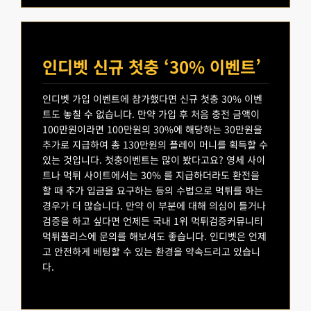
인디벳 신규 첫충 ‘30% 이벤트’
인디벳 가입 이벤트에 참가했다면 신규 첫충 30% 이벤
트도 놓칠 수 없습니다. 만약 가입 후 처음 충전 금액이
100만원이라면 100만원의 30%에 해당하는 30만원을
추가로 지급하여 총 130만원의 플레이 머니를 획득할 수
있는 것입니다. 첫충이벤트는 많이 봤다고요? 영세 사이
트나 먹튀 사이트에서는 30% 를 지급하더라도 환전을
할 때 추가 입금을 요구하는 등의 수법으로 먹튀를 하는
경우가 더 많습니다. 만약 이 부분에 대해 의심이 들거나
검증을 하고 싶다면 언제든 국내 1위 먹튀검증커뮤니티
먹튀폴리스에 문의를 해보셔도 좋습니다. 인디벳은 언제
고 안전하게 베팅할 수 있는 환경을 약속드리고 있습니
다.