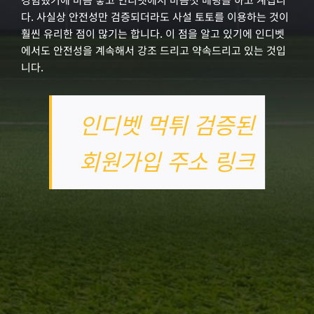
다. 사실상 안전성만 검증되더라도 사설 토토를 이용하는 것이
훨씬 유리한 점이 많기는 합니다. 이 점을 알고 있기에 인디벳
에서도 안전성을 계속해서 강조 드리고 약속드리고 있는 것입
니다.
인디벳 먹튀 검증된
회원가입 주소 링크