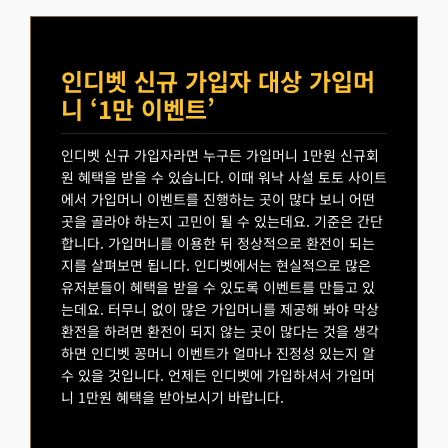
인디벳 신규 가입자 대상 가입머
니 ‘1만 이벤트’
인디벳 신규 가입자라면 누구든 가입머니 1만원 신규회
원 혜택을 받을 수 있습니다. 이때 워낙 사설 토토 사이트
에서 가입머니 이벤트를 진행하는 곳이 많다 보니 어떤
곳을 골라야 하는지 고민이 될 수 있는데요. 기준은 간단
합니다. 가입머니를 이용한 뒤 정상적으로 환전이 되는
지를 살펴보면 됩니다. 인디벳에서는 현실적으로 많은
유저분들이 혜택을 받을 수 있도록 이벤트를 만들고 있
는데요. 터무니 없이 많은 가입머니를 제공해 봐야 막상
환전을 하려면 환전이 되지 않는 곳이 많다는 것을 생각
하면 인디벳 꽁머니 이벤트가 얼마나 진정성 있는지 알
수 있을 것입니다. 언제든 인디벳에 가입하셔서 가입머
니 1만원 혜택을 받아보시기 바랍니다.